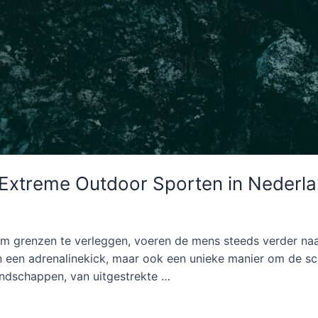
 Extreme Outdoor Sporten in Nederl
m grenzen te verleggen, voeren de mens steeds verder naar
n een adrenalinekick, maar ook een unieke manier om de sc
andschappen, van uitgestrekte …