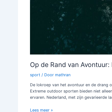
Op de Rand van Avontuur:
sport
/ Door
mathran
De lokroep van het avontuur en de drang o
Extreme outdoor sporten bieden niet allee
ervaren. Nederland, met zijn gevarieerde l
Op
Lees meer »