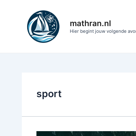
Ga
naar
de
mathran.nl
inhoud
Hier begint jouw volgende avo
sport